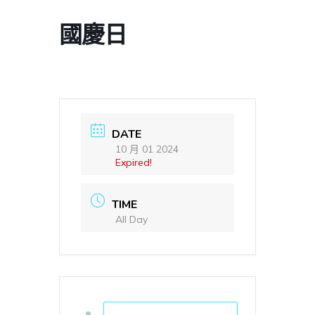
國慶日
DATE
10 月 01 2024
Expired!
TIME
All Day