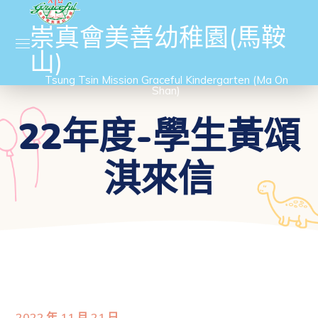
崇真會美善幼稚園(馬鞍
山)
Tsung Tsin Mission Graceful Kindergarten (Ma On
Shan)
22年度-學生黃頌
淇來信
2022 年 11 月 21 日