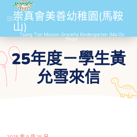
崇真會美善幼稚園(馬鞍
山)
Tsung Tsin Mission Graceful Kindergarten (Ma On
Shan)
25年度－學生黃
允雪來信
2025 年 9 月 25 日