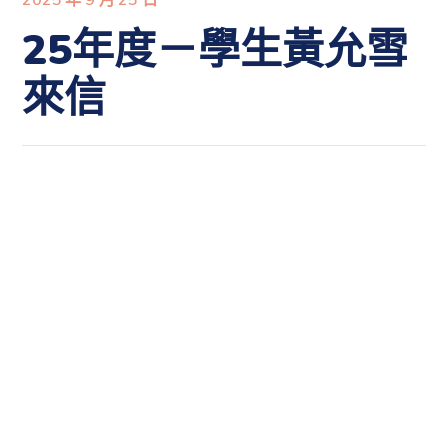
25年度－學生黃允雪
來信