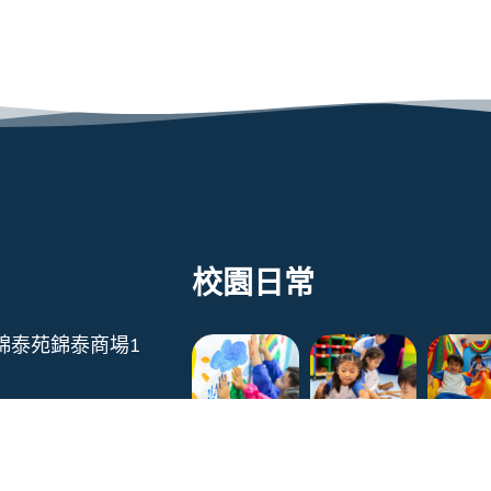
校園日常
錦泰苑錦泰商場1
322