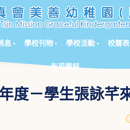
有用連結
消息
學校刊物
學校活動
校曆表
有用連結
5年度－學生張詠芊