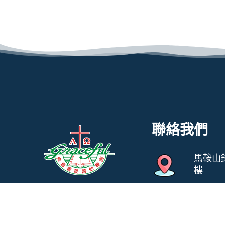
聯絡我們
馬鞍山
樓
教養孩童，使他走當
31247
行的道，就是到老他