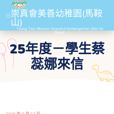
崇真會美善幼稚園(馬鞍
山)
Tsung Tsin Mission Graceful Kindergarten (Ma On
Shan)
25年度－學生蔡
蕊娜來信
2025 年 9 月 17 日