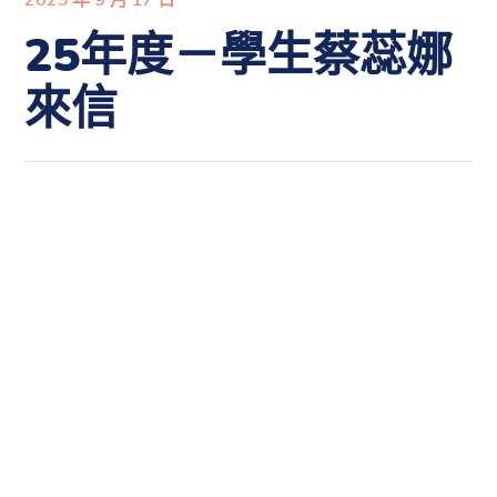
25年度－學生蔡蕊娜
來信