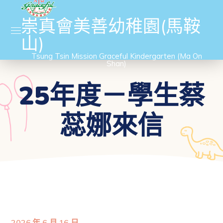
崇真會美善幼稚園(馬鞍
山)
Tsung Tsin Mission Graceful Kindergarten (Ma On
Shan)
25年度－學生蔡
蕊娜來信
2026 年 6 月 16 日