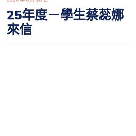
25年度－學生蔡蕊娜
來信