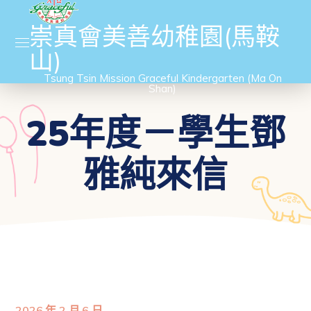
崇真會美善幼稚園(馬鞍
山)
Tsung Tsin Mission Graceful Kindergarten (Ma On
Shan)
25年度－學生鄧
雅純來信
2026 年 2 月 6 日