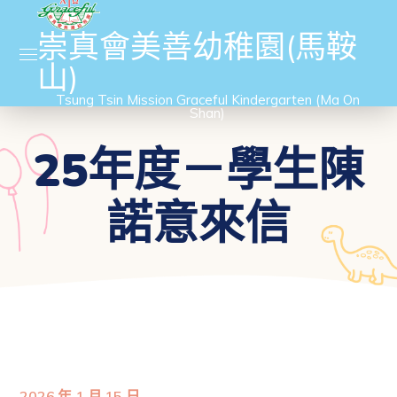
崇真會美善幼稚園(馬鞍
山)
Tsung Tsin Mission Graceful Kindergarten (Ma On
Shan)
25年度－學生陳
諾意來信
2026 年 1 月 15 日