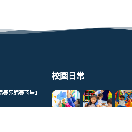
校園日常
錦泰苑錦泰商場1
322