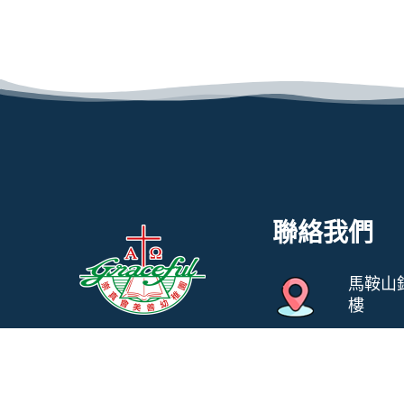
聯絡我們
馬鞍山
樓
教養孩童，使他走當
31247
行的道，就是到老他