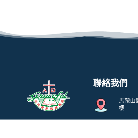
聯絡我們
馬鞍山
樓
教養孩童，使他走當
31247
行的道，就是到老他