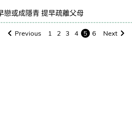
早戀或成隱青 提早疏離父母
Previous
1
2
3
4
5
6
Next