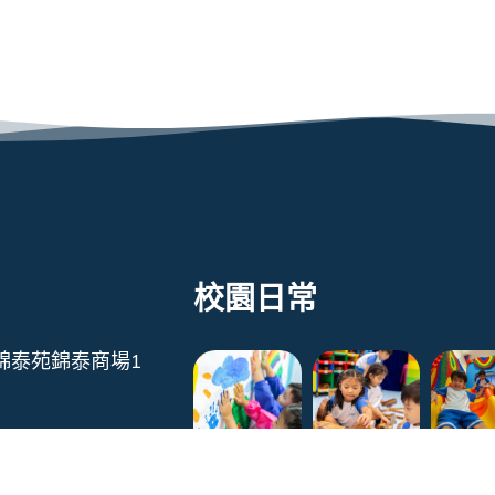
校園日常
錦泰苑錦泰商場1
322