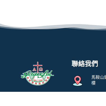
聯絡我們
馬鞍山
樓
教養孩童，使他走當
31247
行的道，就是到老他