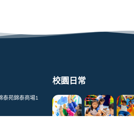
校園日常
錦泰苑錦泰商場1
322