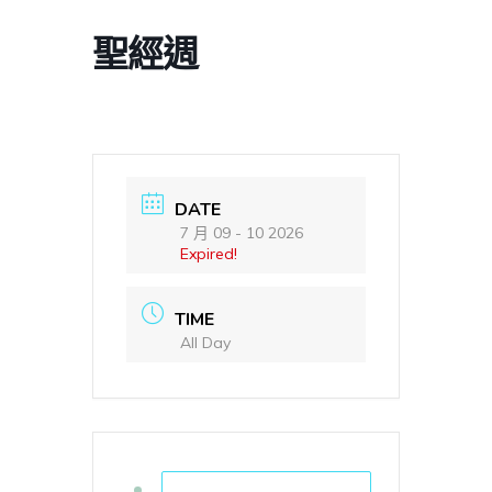
聖經週
DATE
7 月 09 - 10 2026
Expired!
TIME
All Day